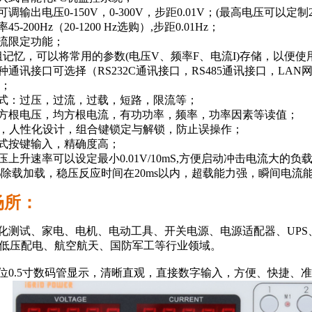
可调输出电压0-150V，0-300V，步距0.01V；(最高电压可以定制20
45-200Hz（20-1200 Hz选购）,步距0.01Hz；
电流限定功能；
9组记忆，可以将常用的参数(电压V、频率F、电流I)存储，以便
种通讯接口可选择（RS232C通讯接口，RS485通讯接口，LAN网口,
s；
模式：过压，过流，过载，短路，限流等；
均方根电压，均方根电流，有功功率，频率，功率因素等读值；
ck键，人性化设计，组合键锁定与解锁，防止误操作；
字式按键输入，精确度高；
电压上升速率可以设定最小0.01V/10mS,方便启动冲击电流大的
00%除载加载，稳压反应时间在20ms以内，超载能力强，瞬间电流
场所：
动化测试、家电、电机、电动工具、开关电源、电源适配器、UP
低压配电、航空航天、国防军工等行业领域。
五位0.5寸数码管显示，清晰直观，直接数字输入，方便、快捷、