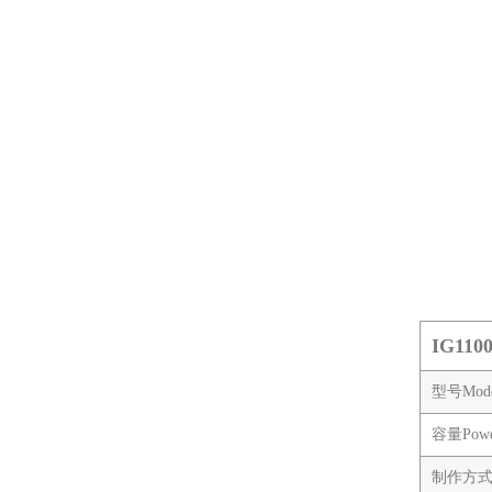
IG11
型号Mod
容量Powe
制作方式W