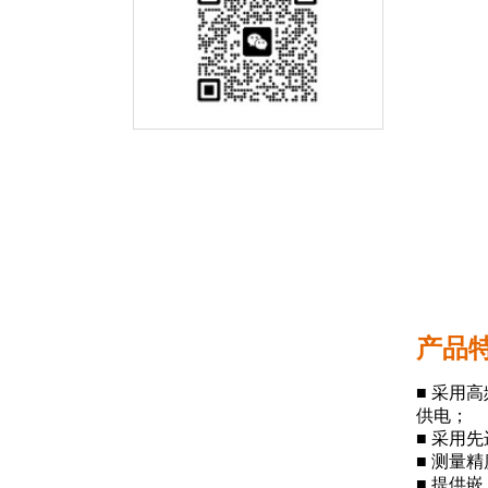
产品
■ 采用
供电；
■ 采用
■ 测量
■ 提供