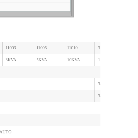
11003
11005
11010
31015
31020
3KVA
5KVA
10KVA
15KVA
20KVA
3φ4W
380V±10%
档AUTO