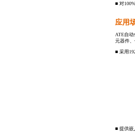
■ 对1
应用
ATE自
元器件、
■ 采用
■ 提供