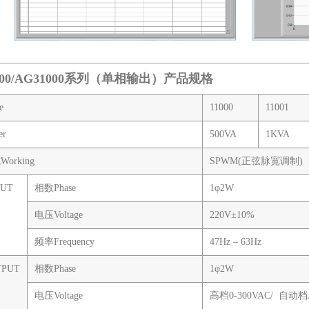
000/AG31000系列（单相输出）产品规格
e
11000
11001
r
500VA
1KVA
orking
SPWM(正弦脉宽调制)
UT
相数Phase
1φ2W
电压Voltage
220V±10%
频率Frequency
47Hz – 63Hz
PUT
相数Phase
1φ2W
电压Voltage
高档0-300VAC/ 自动