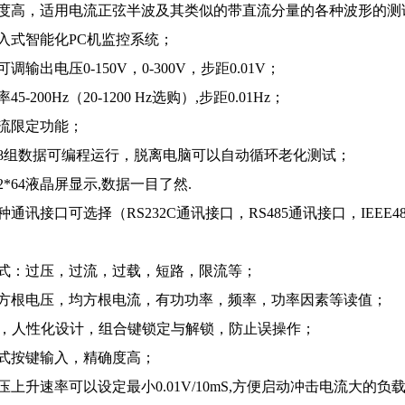
精度高，适用电流正弦半波及其类似的带直流分量的各种波形的测
嵌入式智能化PC机监控系统；
可调输出电压0-150V，0-300V，步距0.01V；
45-200Hz（20-1200 Hz选购）,步距0.01Hz；
电流限定功能；
128组数据可编程运行，脱离电脑可以自动循环老化测试；
92*64液晶屏显示,数据一目了然.
种通讯接口可选择（RS232C通讯接口，RS485通讯接口，IEEE4
模式：过压，过流，过载，短路，限流等；
均方根电压，均方根电流，有功功率，频率，功率因素等读值；
ck键，人性化设计，组合键锁定与解锁，防止误操作；
字式按键输入，精确度高；
电压上升速率可以设定最小0.01V/10mS,方便启动冲击电流大的