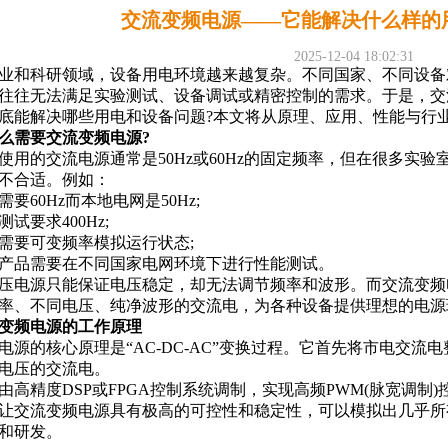
交流变频电源——它能解决什么样的
2025-12-04 18:02:31
业和科研领域，设备用电环境越来越复杂。不同国家、不同设备
往往无法满足实验测试、设备调试或精密控制的需求。于是，交
底能解决哪些用电和设备问题?本文将从原理、应用、性能与行
么需要交流变频电源?
使用的交流电源通常是50Hz或60Hz的固定频率，但在很多实
不合适。例如：
要60Hz而本地电网是50Hz;
试要求400Hz;
需要可变频率模拟运行状态;
产品需要在不同国家电网环境下进行性能测试。
压电源只能保证电压稳定，却无法调节频率和波形。而交流变频
率、不同电压、纯净波形的交流电，为各种设备提供理想的电源
变频电源的工作原理
电源的核心原理是“AC-DC-AC”变换过程。它首先将市电交
电压的交流电。
由高精度DSP或FPGA控制系统调制，实现高频PWM(脉宽调
让交流变频电源具有极高的可控性和稳定性，可以模拟出几乎所
和研发。