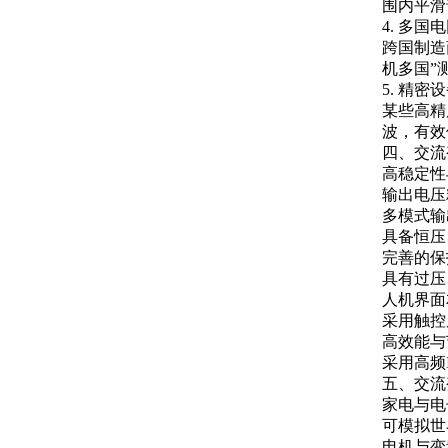
围内平滑
4. 多
跨国制造
机多国”
5. 精密
某些高精
波，有效
四、交流
高稳定性
输出电压
多模式输
具备恒压
完善的保
具有过压
人机界面
采用触控
高效能与
采用高频
五、交流
家电与电
可模拟世
电机与变