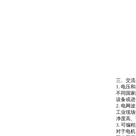
三、交流
1. 电
不同国家的
设备或进
2. 电网
工业现场
净度高、
3. 可
对于电机