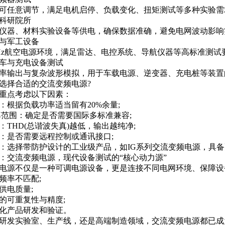
可任意调节，满足电机启停、负载变化、扭矩测试等多种实验需
科研院所
仪器、材料实验设备等供电，确保数据准确，避免电网波动影响
与军工设备
0Hz航空电源环境，满足雷达、电控系统、导航仪器等高标准测试
车与充电设备测试
率输出与复杂波形模拟，用于车载电源、逆变器、充电桩等装置
选择合适的交流变频电源?
重点考虑以下因素：
：根据负载功率适当留有20%余量;
率范围：确定是否需要国际多标准兼容;
：THD(总谐波失真)越低，输出越纯净;
：是否需要远程控制或通讯接口;
：选择带防护设计的工业级产品，如IG系列交流变频电源，具
：交流变频电源，现代设备测试的“核心动力源”
电源不仅是一种可调电源设备，更是连接不同电网环境、保障设
频率不匹配;
供电质量;
的可重复性与精度;
化产品研发和验证。
研发实验室、生产线，还是高端制造领域，交流变频电源都已成