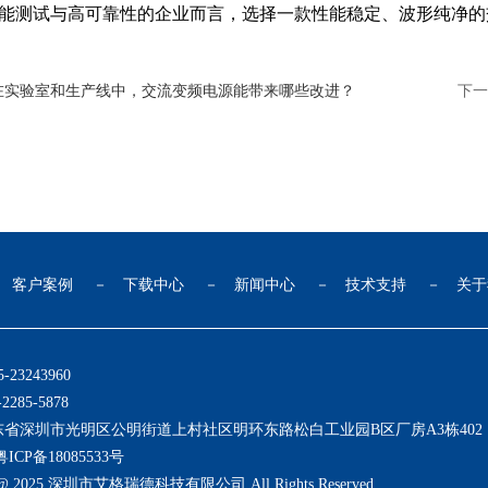
能测试与高可靠性的企业而言，选择一款性能稳定、波形纯净的
在实验室和生产线中，交流变频电源能带来哪些改进？
下一
－
客户案例
－
下载中心
－
新闻中心
－
技术支持
－
关于
23243960
285-5878
省深圳市光明区公明街道上村社区明环东路松白工业园B区厂房A3栋402
ICP备18085533号
t @ 2025 深圳市艾格瑞德科技有限公司 All Rights Reserved.